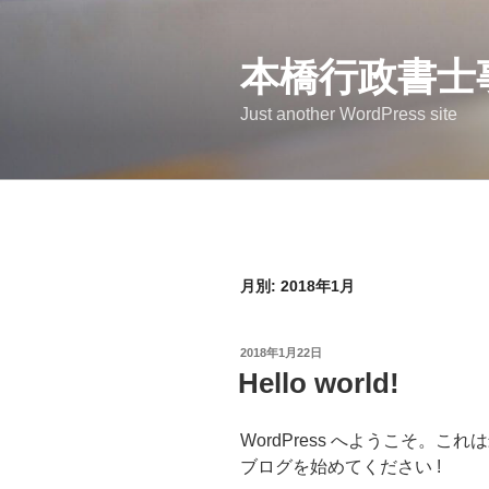
コ
ン
本橋行政書士
テ
ン
Just another WordPress site
ツ
へ
ス
キ
ッ
プ
月別: 2018年1月
投
2018年1月22日
稿
Hello world!
日:
WordPress へようこそ。
ブログを始めてください !